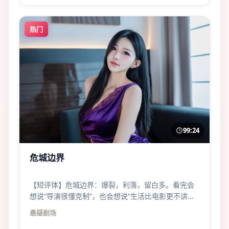
热门
99:24
危城边界
【短评体】危城边界：爆裂，利落，留白多。看完会
想说“导演很懂克制”，也会想说“生活比电影更不讲
理”。
悬疑
剧场