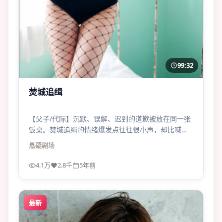
99:32
焚城追缉
【父子/代际】沉默、误解、迟到的道歉被放在同一张
饭桌。焚城追缉的情绪爆发点往往很小声，却比喊叫
更震。
悬疑
剧场
4.1万
2.8千
5年前
最新