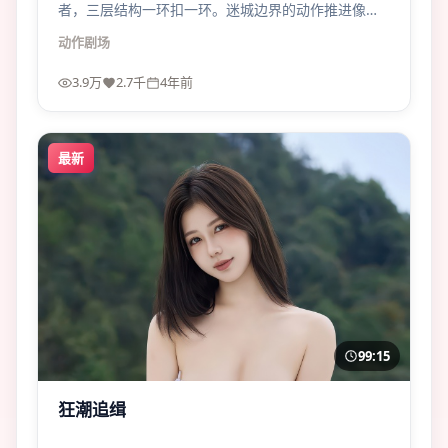
者，三层结构一环扣一环。迷城边界的动作推进像剥
洋葱，辣眼睛。
动作
剧场
3.9万
2.7千
4年前
最新
99:15
狂潮追缉