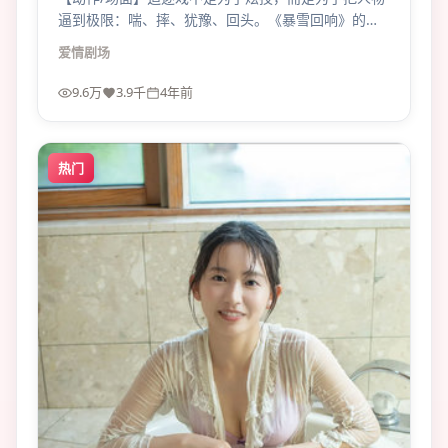
逼到极限：喘、摔、犹豫、回头。《暴雪回响》的爱
情场面有痛感。
爱情
剧场
9.6万
3.9千
4年前
热门