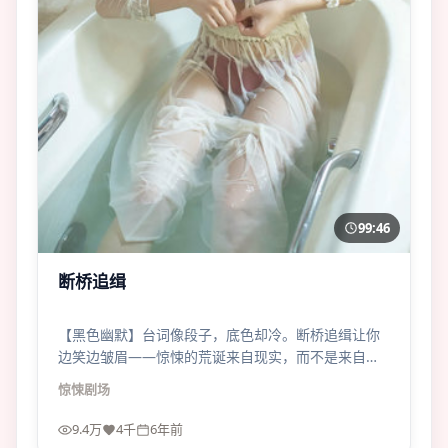
99:46
断桥追缉
【黑色幽默】台词像段子，底色却冷。断桥追缉让你
边笑边皱眉——惊悚的荒诞来自现实，而不是来自编
剧的脑洞税。
惊悚
剧场
9.4万
4千
6年前