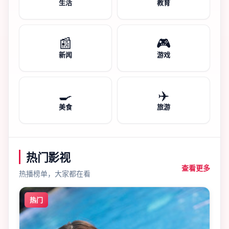
生活
教育
📰
🎮
新闻
游戏
🍳
✈️
美食
旅游
热门影视
查看更多
热播榜单，大家都在看
热门