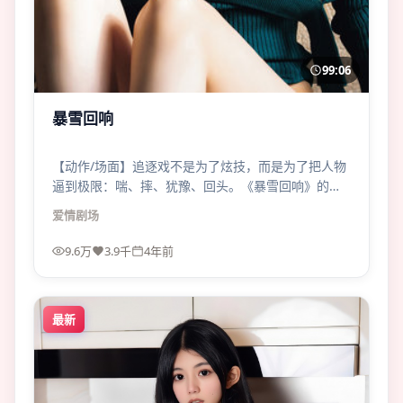
99:06
暴雪回响
【动作/场面】追逐戏不是为了炫技，而是为了把人物
逼到极限：喘、摔、犹豫、回头。《暴雪回响》的爱
情场面有痛感。
爱情
剧场
9.6万
3.9千
4年前
最新