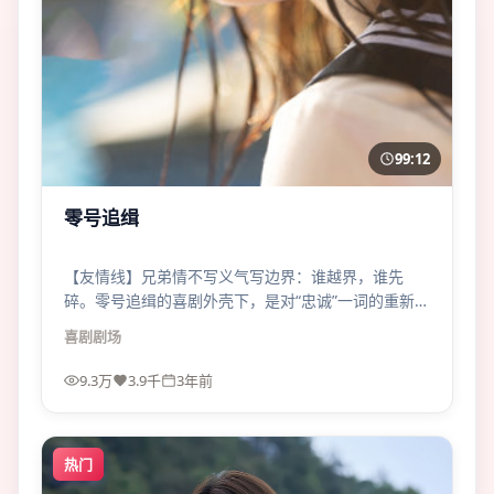
99:12
零号追缉
【友情线】兄弟情不写义气写边界：谁越界，谁先
碎。零号追缉的喜剧外壳下，是对“忠诚”一词的重新拆
解。
喜剧
剧场
9.3万
3.9千
3年前
热门