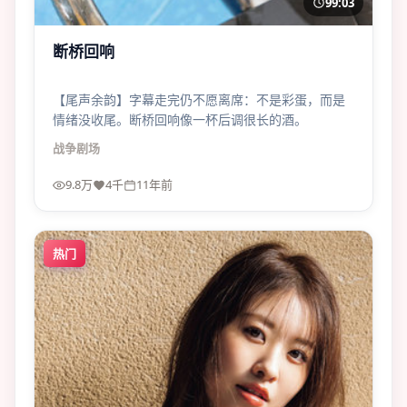
99:03
断桥回响
【尾声余韵】字幕走完仍不愿离席：不是彩蛋，而是
情绪没收尾。断桥回响像一杯后调很长的酒。
战争
剧场
9.8万
4千
11年前
热门