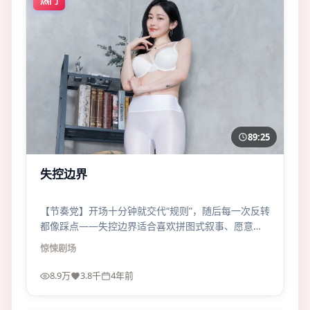
89:25
失控边界
【节奏党】开场十分钟就交代“规则”，随后每一次反转
都像踩点——失控边界适合喜欢拼图式叙事、愿意二
刷找细节的观众。
惊悚
剧场
8.9万
3.8千
4年前