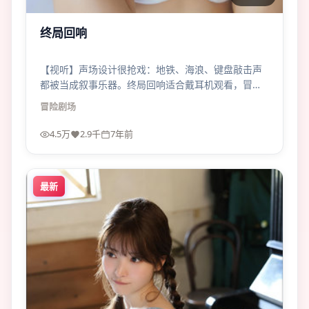
终局回响
【视听】声场设计很抢戏：地铁、海浪、键盘敲击声
都被当成叙事乐器。终局回响适合戴耳机观看，冒险
张力会翻倍。
冒险
剧场
4.5万
2.9千
7年前
最新