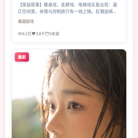
【家庭叙事】餐桌戏、走廊戏、电梯戏反复出现：逼
仄空间里，亲情与控制欲只有一线之隔。狂潮追缉的
压迫感来自“太近”。
悬疑
剧场
9.2万
3.8千
5年前
最新