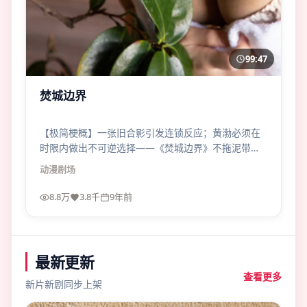
99:47
焚城边界
【极简梗概】一张旧合影引发连锁反应；黄渤必须在
时限内做出不可逆选择——《焚城边界》不拖泥带
水，像一记直拳。
动漫
剧场
8.8万
3.8千
9年前
最新更新
查看更多
新片新剧同步上架