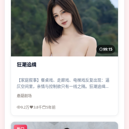
99:15
狂潮追缉
【家庭叙事】餐桌戏、走廊戏、电梯戏反复出现：逼
仄空间里，亲情与控制欲只有一线之隔。狂潮追缉的
压迫感来自“太近”。
悬疑
剧场
9.2万
3.8千
5年前
热门