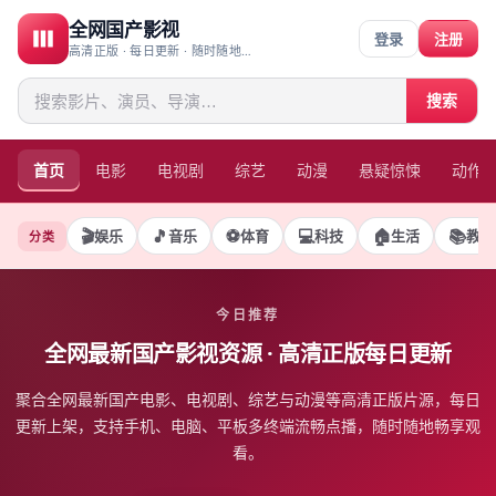
全网国产影视
登录
注册
高清正版 · 每日更新 · 随时随地畅享观看
搜索
首页
电影
电视剧
综艺
动漫
悬疑惊悚
动作
🎬
🎵
⚽
💻
🏠
📚
娱乐
音乐
体育
科技
生活
教育
分类
今日推荐
全网最新国产影视资源
· 高清正版每日更新
聚合全网最新国产电影、电视剧、综艺与动漫等高清正版片源，每日
更新上架，支持手机、电脑、平板多终端流畅点播，随时随地畅享观
看。