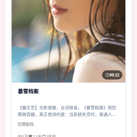
99:22
暴雪档案
【偏文艺】光影很狠，台词很省。《暴雪档案》用犯
罪做容器，真正想讲的是：当系统失灵时，普通人还
能守住哪一条底线？
犯罪
剧场
1万
2.1千
2年前