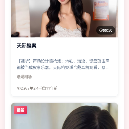
99:50
天际档案
【视听】声场设计很抢戏：地铁、海浪、键盘敲击声
都被当成叙事乐器。天际档案适合戴耳机观看，悬疑
张力会翻倍。
悬疑
剧场
2.9万
2.4千
11年前
最新